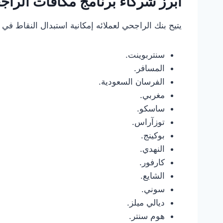
أبرز شركاء برنامج مكافآت الرا
يتيح بنك الراجحي لعملائه إمكانية استبدال النقاط في أكثر من 170 جهة من شركاء البنك، ومن 
سنتربوينت.
المسافر.
الفرسان السعودية.
مغربي.
ساسكو.
توزآراس.
بوكينج.
النهدي.
كارفور.
الشايع.
سوني.
ديالي ميلز.
هوم سنتر.