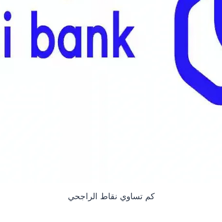
كم تساوي نقاط الراجحي