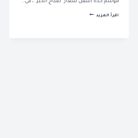
موسم جدة اسفل شعار “صباح الخير”، في…
اماكن
اقرأ المزيد
فعاليات
موسم
جدة
رابط
حجز
التذاكر
2024