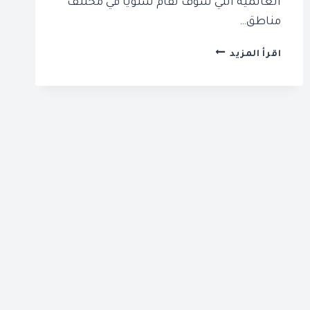
العالمية التي سوف تقام سنوياً في مختلف
مناطق…
جدول
اقرأ المزيد
فعاليات
دبي
2024
قائمة
الاماكن
والمواعيد